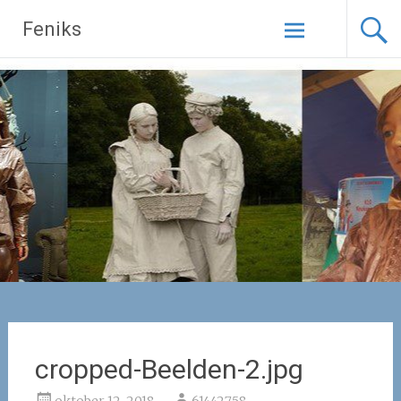
Naar
Feniks
de
inhoud
springen
cropped-Beelden-2.jpg