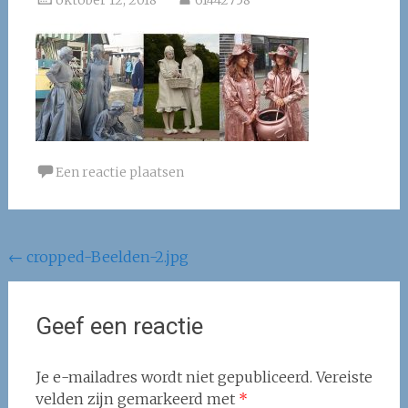
oktober 12, 2018
61442758
Een reactie plaatsen
Berichtnavigatie
←
cropped-Beelden-2.jpg
Geef een reactie
Je e-mailadres wordt niet gepubliceerd.
Vereiste
velden zijn gemarkeerd met
*