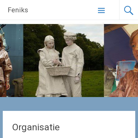
Naar
Feniks
de
inhoud
springen
Organisatie