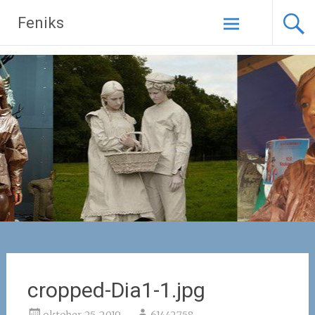
Naar
Feniks
de
inhoud
springen
cropped-Dia1-1.jpg