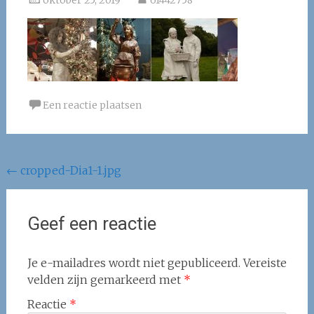
oktober 25, 2019
61442758
Een reactie plaatsen
Berichtnavigatie
←
cropped-Dia1-1.jpg
Geef een reactie
Je e-mailadres wordt niet gepubliceerd.
Vereiste
velden zijn gemarkeerd met
*
Reactie
*